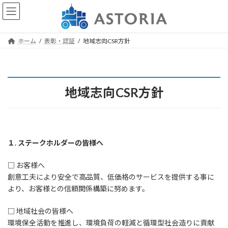
コ
ナ
ン
ビ
テ
ゲ
ン
ー
ホーム
表彰・認証
地域志向CSR方針
ツ
シ
へ
ョ
ス
ン
キ
に
ッ
移
地域志向CSR方針
プ
動
１. ステークホルダーの皆様へ
□ お客様へ
創意工夫により安全で高品質、低価格のサービスを提供する事に
より、お客様との信頼関係構築に努めます。
□ 地域社会の皆様へ
環境保全活動を推進し、環境負荷の軽減と循環型社会造りに貢献