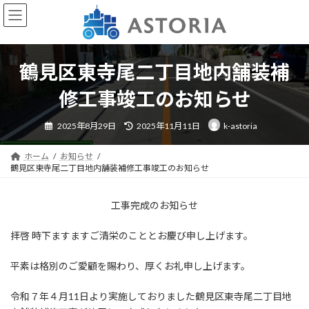
コ
ナ
ン
ビ
テ
ゲ
ン
ー
ツ
シ
鶴見区東寺尾二丁目地内舗装補
へ
ョ
ス
ン
修工事竣工のお知らせ
キ
に
ッ
移
最
2025年8月29日
2025年11月11日
k-astoria
終
プ
動
更
新
日
ホーム
お知らせ
時
鶴見区東寺尾二丁目地内舗装補修工事竣工のお知らせ
:
工事完成のお知らせ
拝啓 時下ますますご清栄のこととお慶び申し上げます。
平素は格別のご愛顧を賜わり、厚くお礼申し上げます。
令和７年４月11日より実施しておりました鶴見区東寺尾二丁目地