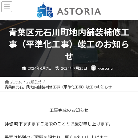
コ
ナ
ン
ビ
テ
ゲ
ン
ー
ツ
シ
青葉区元石川町地内舗装補修工
へ
ョ
ス
ン
事（平準化工事）竣工のお知ら
キ
に
ッ
移
せ
プ
動
最
2024年6月7日
2024年7月25日
k-astoria
終
更
新
日
ホーム
お知らせ
時
青葉区元石川町地内舗装補修工事（平準化工事）竣工のお知らせ
:
工事完成のお知らせ
拝啓 時下ますますご清栄のこととお慶び申し上げます。
平素は格別のご愛顧を賜わり、厚くお礼申し上げます。