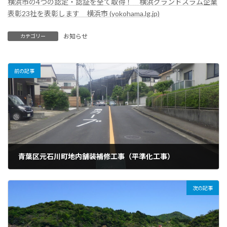
横浜市の4つの認定・認証を全て取得！ 横浜グランドスラム企業
表彰23社を表彰します 横浜市 (yokohama.lg.jp)
お知らせ
カテゴリー
前の記事
青葉区元石川町地内舗装補修工事（平準化工事）
2024年6月7日
次の記事