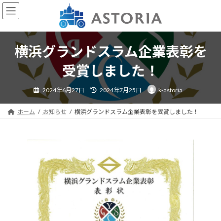
コ
ナ
ン
ビ
テ
ゲ
ン
ー
ツ
シ
横浜グランドスラム企業表彰を
へ
ョ
ス
ン
受賞しました！
キ
に
ッ
移
最
2024年6月27日
2024年7月25日
k-astoria
終
プ
動
更
新
日
ホーム
お知らせ
横浜グランドスラム企業表彰を受賞しました！
時
: