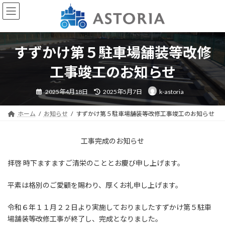
コ
ナ
ン
ビ
テ
ゲ
ン
ー
ツ
シ
すずかけ第５駐車場舗装等改修
へ
ョ
ス
ン
工事竣工のお知らせ
キ
に
ッ
移
最
2025年4月18日
2025年5月7日
k-astoria
終
プ
動
更
新
日
ホーム
お知らせ
すずかけ第５駐車場舗装等改修工事竣工のお知らせ
時
:
工事完成のお知らせ
拝啓 時下ますますご清栄のこととお慶び申し上げます。
平素は格別のご愛顧を賜わり、厚くお礼申し上げます。
令和６年１１月２２日より実施しておりましたすずかけ第５駐車
場舗装等改修工事が終了し、完成となりました。